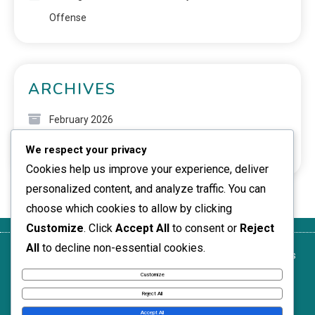
Offense
ARCHIVES
February 2026
We respect your privacy
January 2026
Cookies help us improve your experience, deliver
personalized content, and analyze traffic. You can
choose which cookies to allow by clicking
Customize
. Click
Accept All
to consent or
Reject
All
to decline non-essential cookies.
Politique de
Préférences
Nous
Termes et
À propos
confidentialité
de cookies
joindre
conditions
de nous
Customize
News Express © 2026. All Rights Reserved.
Reject All
Accept All