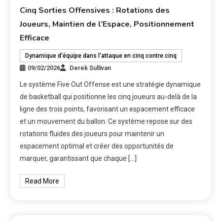
Cinq Sorties Offensives : Rotations des
Joueurs, Maintien de l’Espace, Positionnement
Efficace
Dynamique d'équipe dans l'attaque en cinq contre cinq
09/02/2026
Derek Sullivan
Le système Five Out Offense est une stratégie dynamique
de basketball qui positionne les cinq joueurs au-delà de la
ligne des trois points, favorisant un espacement efficace
et un mouvement du ballon. Ce système repose sur des
rotations fluides des joueurs pour maintenir un
espacement optimal et créer des opportunités de
marquer, garantissant que chaque […]
Read More