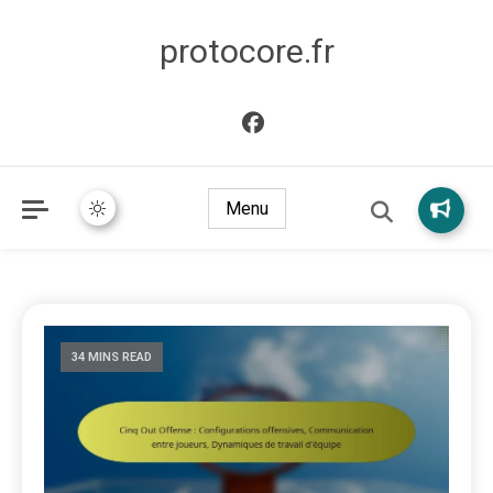
protocore.fr
Menu
34 MINS READ