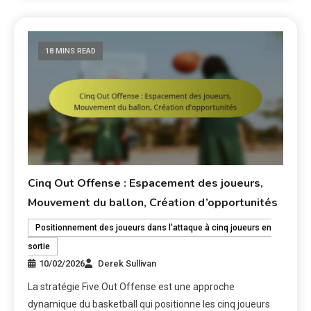
18 MINS READ
Cinq Out Offense : Espacement des joueurs,
Mouvement du ballon, Création d’opportunités
Positionnement des joueurs dans l'attaque à cinq joueurs en
sortie
10/02/2026
Derek Sullivan
La stratégie Five Out Offense est une approche
dynamique du basketball qui positionne les cinq joueurs