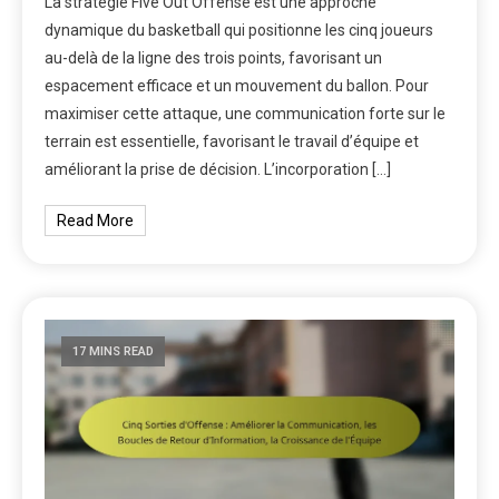
La stratégie Five Out Offense est une approche
dynamique du basketball qui positionne les cinq joueurs
au-delà de la ligne des trois points, favorisant un
espacement efficace et un mouvement du ballon. Pour
maximiser cette attaque, une communication forte sur le
terrain est essentielle, favorisant le travail d’équipe et
améliorant la prise de décision. L’incorporation […]
Read More
17 MINS READ