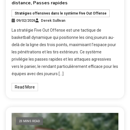
distance, Passes rapides
Stratégies offensives dans le système Five Out Offense
09/02/2026
Derek Sullivan
La stratégie Five Out Offense est une tactique de
basketball dynamique qui positionne les cinq joueurs au-
delà de la ligne des trois points, maximisant l’espace pour
les pénétrations et les tirs extérieurs. Ce système
privilégie les passes rapides et les attaques agressives
vers le panier, le rendant particulièrement efficace pour les
équipes avec des joueurs […]
Read More
23 MINS READ