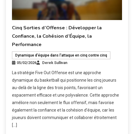
Cinq Sorties d’Offense : Développer la
Confiance, la Cohésion d’Équipe, la
Performance
Dynamique d'équipe dans l'attaque en cinq contre cinq
05/02/2026
Derek Sullivan
La stratégie Five Out Offense est une approche
dynamique du basketball qui positionne les cinq joueurs
au-delà de la ligne des trois points, favorisant un
espacement efficace et une polyvalence. Cette approche
améliore non seulement le flux offensif, mais favorise
également la confiance et la cohésion d’équipe, car les
joueurs doivent communiquer et collaborer étroitement
[…]