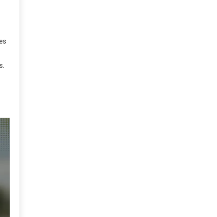
ses
s.