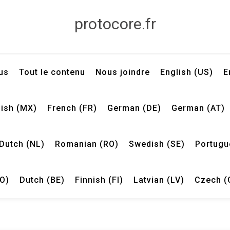
protocore.fr
us
Tout le contenu
Nous joindre
English (US)
E
ish (MX)
French (FR)
German (DE)
German (AT)
Dutch (NL)
Romanian (RO)
Swedish (SE)
Portugu
O)
Dutch (BE)
Finnish (FI)
Latvian (LV)
Czech (