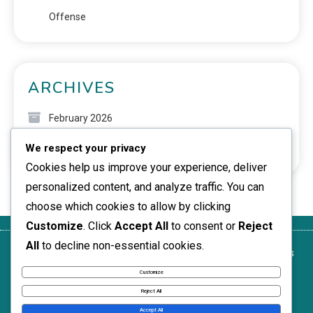
Offense
ARCHIVES
February 2026
We respect your privacy
January 2026
Cookies help us improve your experience, deliver
personalized content, and analyze traffic. You can
choose which cookies to allow by clicking
Customize
. Click
Accept All
to consent or
Reject
All
to decline non-essential cookies.
Politique de
Préférences
Nous
Termes et
À propos
confidentialité
de cookies
joindre
conditions
de nous
Customize
News Express © 2026. All Rights Reserved.
Reject All
Accept All